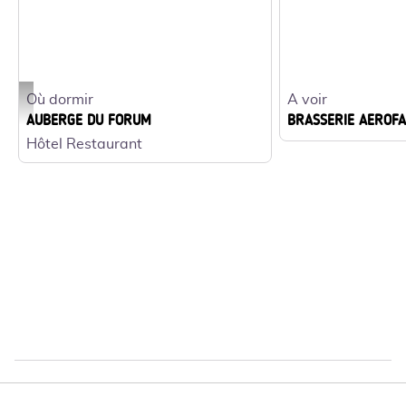
Où dormir
A voir
Hôtel Auberge du Forum_1 - Hôtel Auberge du Forum
AUBERGE DU FORUM
BRASSERIE AEROF
Hôtel Restaurant