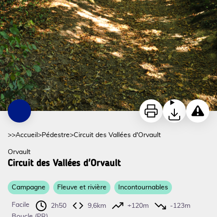
Imprimer
Télécharger
Signaler
>>
Accueil
>
Pédestre
>
Circuit des Vallées d'Orvault
Orvault
Circuit des Vallées d'Orvault
Campagne
Fleuve et rivière
Incontournables
Facile
2h50
9,6km
+120m
-123m
Boucle (PR)