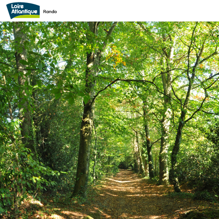
Circuit des Vallées d'Orvault
circuit-les-vallees-d-orvault-orvault-44-iti-1 - ©Guy HERREMAN