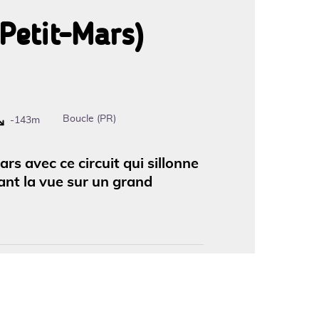
(Petit-Mars)
'image en plein écran
Boucle (PR)
-143m
s avec ce circuit qui sillonne
ant la vue sur un grand