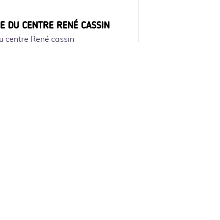
E DU CENTRE RENÉ CASSIN
u centre René cassin
uillauminerie
gricole - vente de viande bovine