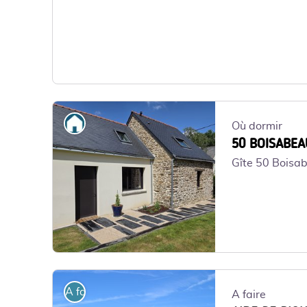
GDF-H44G032809_1 - Gîtes de France 44
Où dormir
Où dormir
50 BOISABEA
Gîte 50 Boisa
20260503_151948 - DEVOULON
A faire
A faire