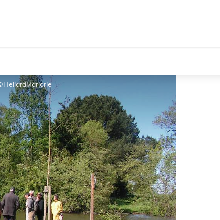
©HellardMarjorie