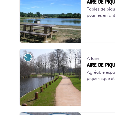
AIRE DE PIQ
Tables de piqu
pour les enfan
PETIT-Mars-Etang Tertre rouge - ©Mairie Petit-Mars
A faire
A faire
AIRE DE PIQ
Agréable espa
pique-nique et 
Petit-Mars-La rivière - ©Mairie Petit Mars