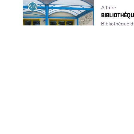
A faire
A faire
BIBLIOTHÈQU
Bibliothèque d
bibloi-petit-mars - ©cceg
A voir
A voir
Boeuf de la G
Exploitation a