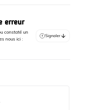
e erreur
ou constaté un
Signaler
s nous ici :
u