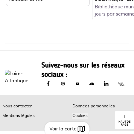
Bibliothèque mun
jours par semaine
Suivez-nous sur les réseaux
sociaux :
Le Département de Loire-Atlantique sur
Le Département de Loire-Atlantiq
Le Département de Loire-A
Le Département de L
Le Départemen
Le Dép
Nous contacter
Données personnelles
Mentions légales
Cookies
↑
HAUT DE
PAGE
Voir la carte