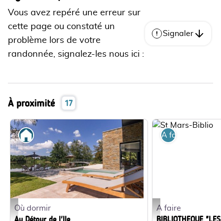
Vous avez repéré une erreur sur
cette page ou constaté un
Signaler
problème lors de votre
randonnée, signalez-les nous ici :
À proximité
17
Où dormir
A faire
Où dormir
A faire
GDF-H44G012126_1 - Gîtes de France 44
St Mars-Biblio - ©ECF
Au Détour de l'Ile
BIBLIOTHEQUE "LES