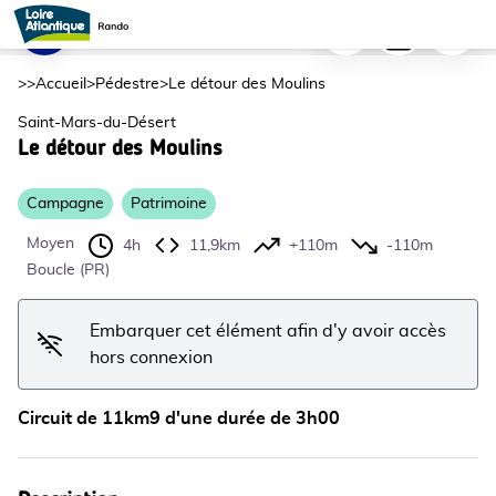
Le détour des Moulins
Imprimer
Télécharger
Signaler
Le Grand Moulin des Places (7) - ©JulienAuray
Voir l'image en plein écran
>>
Accueil
>
Pédestre
>
Le détour des Moulins
Saint-Mars-du-Désert
Le détour des Moulins
Campagne
Patrimoine
Moyen
4h
11,9km
+110m
-110m
Boucle (PR)
Embarquer cet élément afin d'y avoir accès
hors connexion
Circuit de 11km9 d'une durée de 3h00