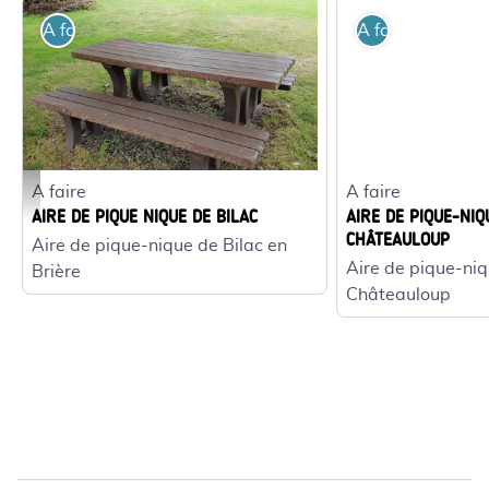
A faire
A faire
A faire
A faire
Aire de pique-nique de Bilac - ©M. Arteaga
AIRE DE PIQUE NIQUE DE BILAC
AIRE DE PIQUE-NIQ
CHÂTEAULOUP
Aire de pique-nique de Bilac en
Aire de pique-ni
Brière
Châteauloup