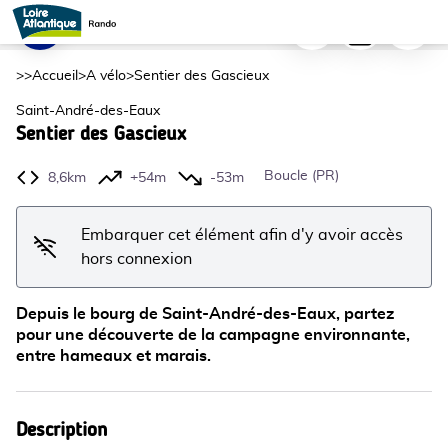
Sentier des Gascieux
Imprimer
Télécharger
Signaler
Passerelle enjambant le marais - Saint-Nazaire Agglomération Tourisme / Wendy Haspot
Voir l'image en plein écran
>>
Accueil
>
A vélo
>
Sentier des Gascieux
Saint-André-des-Eaux
Sentier des Gascieux
Boucle (PR)
8,6km
+54m
-53m
Embarquer cet élément afin d'y avoir accès
hors connexion
Depuis le bourg de Saint-André-des-Eaux, partez
pour une découverte de la campagne environnante,
entre hameaux et marais.
Description