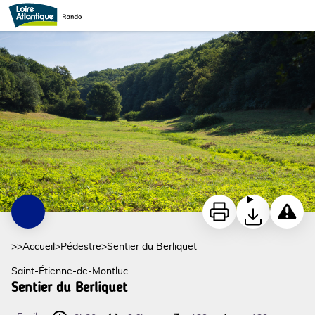
Sentier du Berliquet
Sentier du Berliquet - Saint-Étienne-de-Montluc - ©Aurélien Mahot
Imprimer
Télécharger
Signaler
>>
Accueil
>
Pédestre
>
Sentier du Berliquet
Saint-Étienne-de-Montluc
Sentier du Berliquet