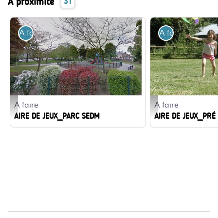
À proximité
31
A faire
A faire
A faire
A faire
APN_SEDM_Parc - Google
photo générique aire de 
AIRE DE JEUX_PARC SEDM
AIRE DE JEUX_PRÉ 