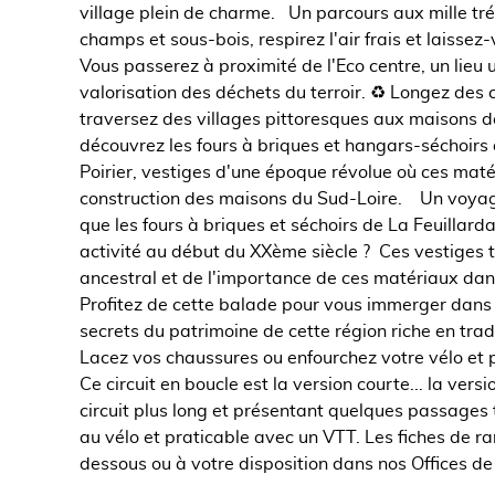
village plein de charme. ‍ Un parcours aux mille tr
champs et sous-bois, respirez l'air frais et laissez
Vous passerez à proximité de l'Eco centre, un lieu 
valorisation des déchets du terroir. ♻️ Longez d
traversez des villages pittoresques aux maisons de 
découvrez les fours à briques et hangars-séchoirs
Poirier, vestiges d'une époque révolue où ces matér
construction des maisons du Sud-Loire. Un voyage 
que les fours à briques et séchoirs de La Feuillarda
activité au début du XXème siècle ? ️ Ces vestiges 
ancestral et de l'importance de ces matériaux dans 
Profitez de cette balade pour vous immerger dans l'
secrets du patrimoine de cette région riche en tra
Lacez vos chaussures ou enfourchez votre vélo et p
Ce circuit en boucle est la version courte... la ver
circuit plus long et présentant quelques passages 
au vélo et praticable avec un VTT. Les fiches de r
dessous ou à votre disposition dans nos Offices de