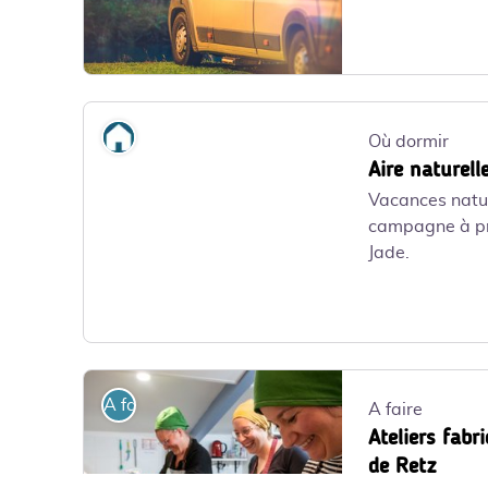
Aire de service et stationnement de Chaumes-en-Retz_
Où dormir
Où dormir
Aire naturel
Vacances natur
campagne à pr
Jade.
A faire
A faire
Ateliers fabr
de Retz