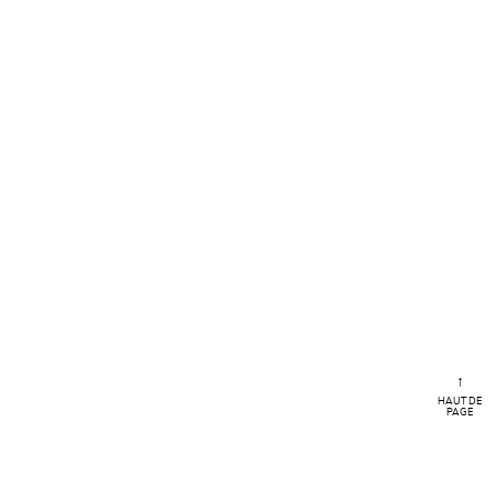
↑
HAUT DE
PAGE