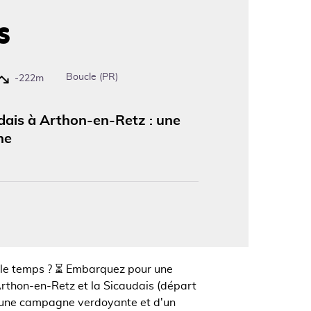
s
'image en plein écran
Boucle (PR)
-222m
dais à Arthon-en-Retz : une
ine
 le temps ? ⏳ Embarquez pour une
Arthon-en-Retz et la Sicaudais (départ
d'une campagne verdoyante et d'un