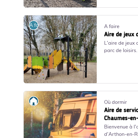
Aire de jeux du Grand Fief_1 - OTI PORNIC - Marie Le G
A faire
A faire
Aire de jeux 
L'aire de jeux
parc de loisirs
Aire de jeux du parc de loisirs de Chéméré _1 - OTI POR
Où dormir
Où dormir
Aire de servi
Chaumes-en-
Bienvenue à l'
d'Arthon-en-Re