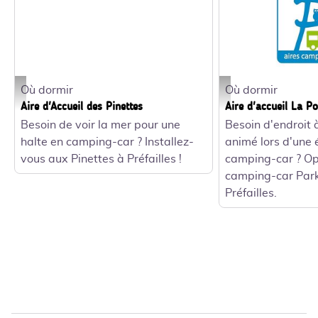
Où dormir
Où dormir
Entrée aire Les Pinettes_1 - Virginie Communier
Camping-Car Park_1 - 
Aire d'Accueil des Pinettes
Aire d'accueil La Po
Besoin de voir la mer pour une
Besoin d'endroit à
halte en camping-car ? Installez-
animé lors d'une 
vous aux Pinettes à Préfailles !
camping-car ? Opt
camping-car Park
Préfailles.