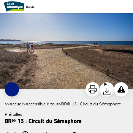
BR® 13 : Circuit du Sémaphore
La pointe Saint-Gildas_1 - Stéphane Grossin
Imprimer
Télécharger
Signaler
>>
Accueil
>
Accessible à tous
>
BR® 13 : Circuit du Sémaphore
Préfailles
BR® 13 : Circuit du Sémaphore